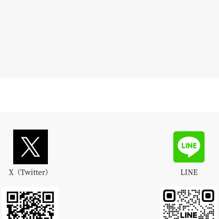
X（Twitter）
LINE