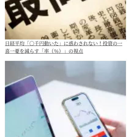
日経平均「○千円動いた」に惑わされない！投資の一
喜一憂を減らす「率（％）」の視点