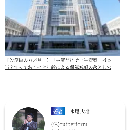
【公務員の方必見！】「共済だけで一生安泰」は本
当？知っておくべき年齢による保障減額の落とし穴
著者
永尾 大地
(株)outperform