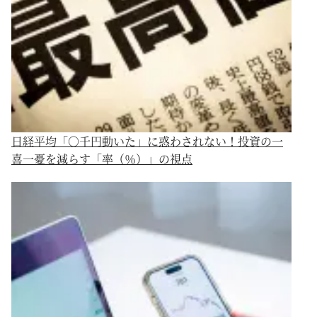
日経平均「○千円動いた」に惑わされない！投資の一
喜一憂を減らす「率（％）」の視点