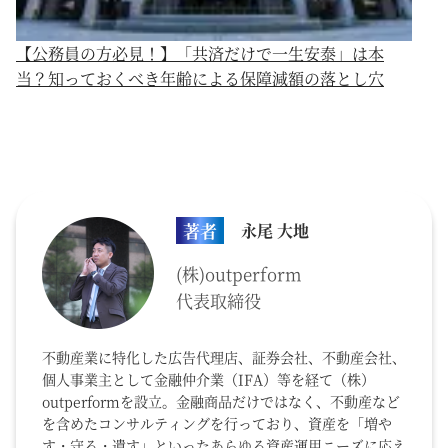
【公務員の方必見！】「共済だけで一生安泰」は本
当？知っておくべき年齢による保障減額の落とし穴
著者
永尾 大地
(株)outperform
代表取締役
不動産業に特化した広告代理店、証券会社、不動産会社、
個人事業主として金融仲介業（IFA）等を経て（株）
outperformを設立。金融商品だけではなく、不動産など
を含めたコンサルティングを行っており、資産を「増や
す・守る・遺す」といったあらゆる資産運用ニーズに応え