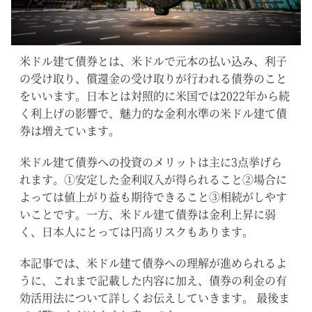
米ドル建て債券とは、米ドルで元本の払い込み、利子
の受け取り、償還金の受け取りが行われる債券のこと
をいいます。日本とは対照的に米国では2022年から続
く利上げの影響で、魅力的な金利水準の米ドル建て債
券は増えています。
米ドル建て債券への投資のメリットは主に3点挙げら
れます。①安定した金利収入が得られること②場合に
よっては値上がり益も期待できること③相続がしやす
いことです。一方、米ドル建て債券は金利上昇に弱
く、日本人にとっては円高リスクもあります。
本記事では、米ドル建て債券への理解が進められるよ
うに、これまで記載した内容に加え、債券の利金の有
効活用法について詳しくお伝えしていきます。 最後ま