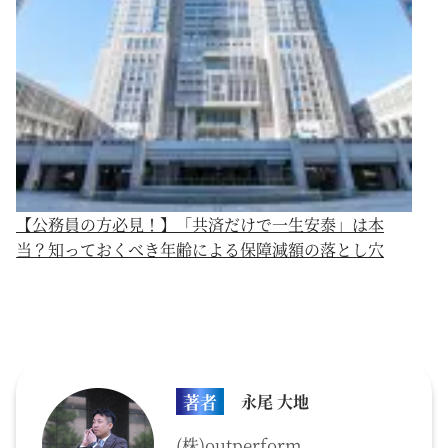
【公務員の方必見！】「共済だけで一生安泰」は本
当？知っておくべき年齢による保障減額の落とし穴
著者
永尾 大地
(株)outperform