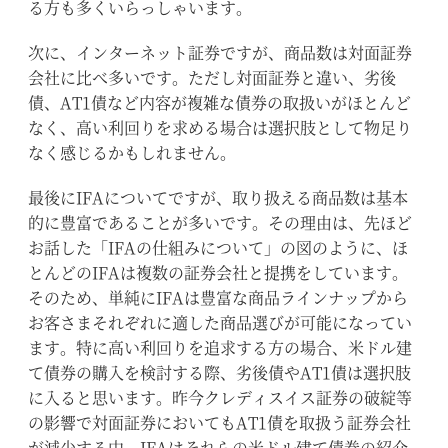
る方も多くいらっしゃいます。
次に、インターネット証券ですが、商品数は対面証券
会社に比べ多いです。ただし対面証券と違い、劣後
債、AT1債など内容が複雑な債券の取扱いがほとんど
なく、高い利回りを求める場合は選択肢として物足り
なく感じるかもしれません。
最後にIFAについてですが、取り扱える商品数は基本
的に豊富であることが多いです。その理由は、先ほど
お話した「IFAの仕組みについて」の図のように、ほ
とんどのIFAは複数の証券会社と提携をしています。
そのため、単純にIFAは豊富な商品ラインナップから
お客さまそれぞれに適した商品選びが可能になってい
ます。特に高い利回りを追求する方の場合、米ドル建
て債券の購入を検討する際、劣後債やAT1債は選択肢
に入ると思います。昨今クレディスイス証券の破綻等
の影響で対面証券においてもAT1債を取扱う証券会社
が減少する中、IFAはそれらの米ドル建て債券の紹介